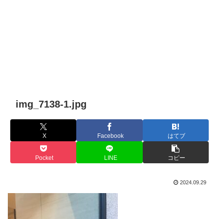
img_7138-1.jpg
X
Facebook
はてブ
Pocket
LINE
コピー
2024.09.29