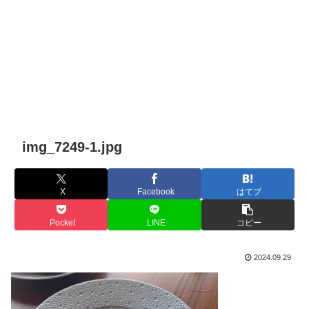
img_7249-1.jpg
X
Facebook
はてブ
Pocket
LINE
コピー
2024.09.29