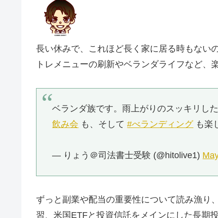
長い休みで、これほど長く家に居る時もない
トレメニューの刷新やベランダライフなど、
ベランダ族です。雨上がりのスッキリし
飲み会
も、そして
#べランディング
も楽
— りょう＠司法書士受験 (@hitolive1)
May
ずっと副業や配当の重要性について読み漁り、
習、米国ETFと投資信託をメインにした長期